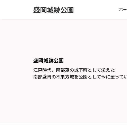
コ
ナ
盛岡城跡公園
ホー
ン
ビ
テ
ゲ
ン
ー
ツ
シ
へ
ョ
ス
ン
キ
に
ッ
移
盛岡城跡公園
プ
動
江戸時代、南部藩の城下町として栄えた
南部盛岡の不来方城を公園として今に至って