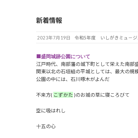
新着情報
2023年7月19日
令和5年度 いしがきミュ－
■
盛岡城跡公園について
江戸時代、南部藩の城下町として栄えた南部
関東以北の石垣組の平城としては、最大の規
公園の中には、石川啄木がよんだ
不来方(
こずかた
)のお城の草に寝ころびて
空に吸はれし
十五の心