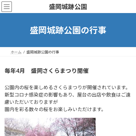
コ
ナ
盛岡城跡公園
ン
ビ
テ
ゲ
ン
ー
ツ
シ
盛岡城跡公園の行事
へ
ョ
ス
ン
キ
に
ッ
移
ホーム
盛岡城跡公園の行事
プ
動
毎年4月 盛岡さくらまつり開催
公園内の桜を楽しめるさくらまつりが開催されています。
新型コロナ感染症の影響もあり、屋台の出店や飲食はご遠
慮いただいておりますが
園内を彩る数々の桜をお楽しみいただけます。